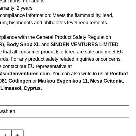
strictions: For adults
rranty: 2 years
compliance information: Meets the flammability, lead,
um, bisphenols and phthalates level requirements.
mpliance with the General Product Safety Regulation
R),
Body Shop XL
and
SINDEN VENTURES LIMITED
e that all consumer products offered are safe and meet EU
rds. For any product safety related inquiries or concerns,
e contact our EU representative at
@sindenventures.com
. You can also write to us at
Posthof
7081 Göttingen
or
Markou Evgenikou 11, Mesa Geitonia,
 Limassol, Cyprus.
l