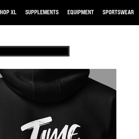
hop XL
Supplements
Equipment
Sportswear
"
B