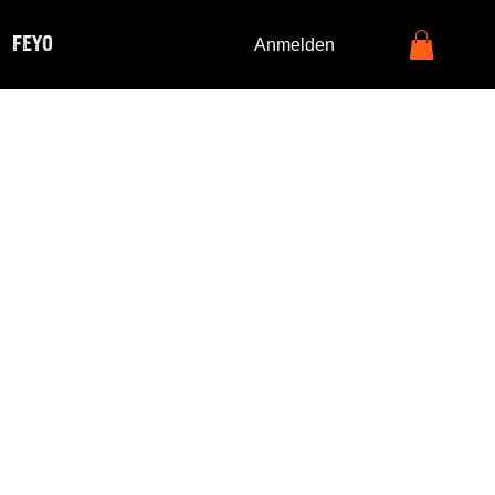
FEYO
Anmelden
Time to
uild"
Statement-