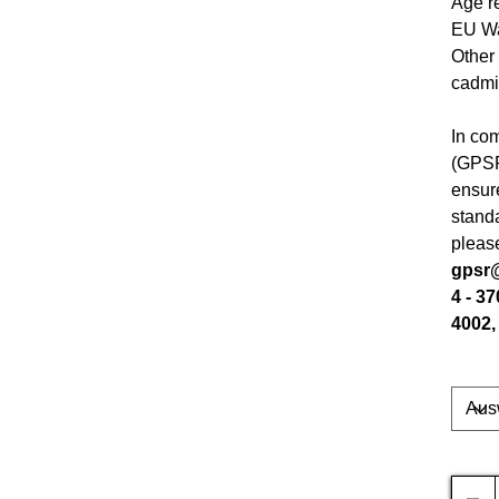
Age re
EU Wa
Other 
cadmi
In co
(GPS
ensur
standa
pleas
gpsr
4 - 3
4002,
Size
Anzah