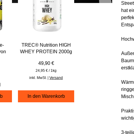
Street
hat e
perfe
Entsp
Hochw
e-
TREC® Nutrition HIGH
von
WHEY PROTEIN 2000g
Außen
Baumw
Preis
49,90 €
erstkl
24,95 €
/
1kg
2
inkl. MwSt.
|
Versand
4
Wärme
d
,
ringg
9
5
rb
In den Warenkorb
Misch
€
p
Prakt
r
wichti
o
1
K
3-teil
i