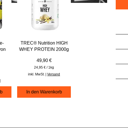
Besch
Verze
e-
TREC® Nutrition HIGH
von
WHEY PROTEIN 2000g
Hinwei
Preis
49,90 €
24,95 €
/
1kg
Nährw
2
inkl. MwSt.
|
Versand
4
d
,
Herste
9
5
rb
In den Warenkorb
€
p
r
o
1
K
i