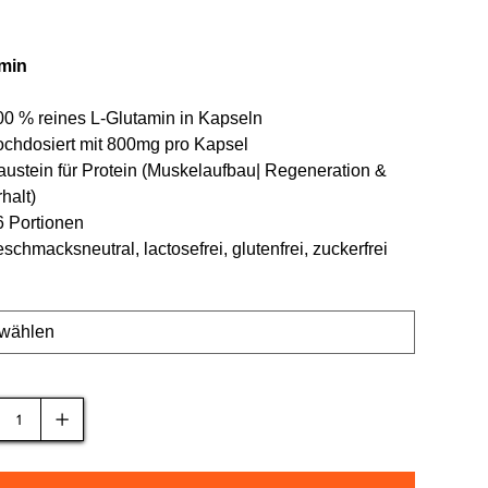
 €/ 1kg
MwSt.
|
Versand
m
min
00 % reines L-Glutamin in Kapseln
ochdosiert mit 800mg pro Kapsel
austein für Protein (Muskelaufbau| Regeneration &
halt)
6 Portionen
schmacksneutral, lactosefrei, glutenfrei, zuckerfrei
macksrichtung
l