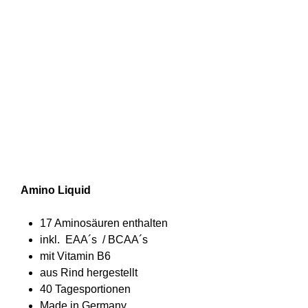
Amino Liquid 1000ml
Preis
16,99 €
16,99 €
16,99 €/ 1l
pro
inkl. MwSt.
|
Versand
1
Liter
Amino Liquid
17 Aminosäuren enthalten
inkl. EAA´s / BCAA´s
mit Vitamin B6
aus Rind hergestellt
40 Tagesportionen
Made in Germany