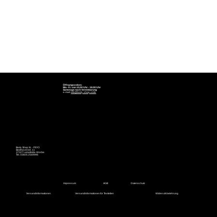
Öffnungszeiten:
Mo.- Fr. von 10.00 Uhr - 18.00 Uhr
Samstags nach Vereinbarung
e-mail:
info@body-shop-xl.de
Body Shop XL - FEYO
Beethovenstr. 11
37327 Leinefelde-Worbis
Tel.: 03605 2569996
Impressum
AGB
Datenschutz
Versandinformationen
Versandinformationen für Textielien
Widerrufsbelehrung