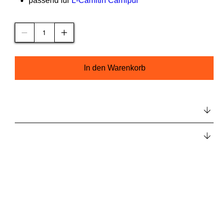
passend für
L-Carnitin Carnipur
Anzahl
In den Warenkorb
Beschreibung
Hersteller