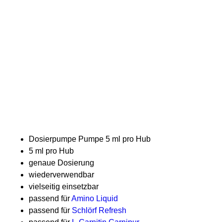
Premium Dosierpumpe
Artikelnummer:
Artikelnummer:
BSXL 18501
BSXL
Preis
3,99 €
18501
inkl. MwSt.
|
Versand
Dosierpumpe Pumpe 5 ml pro Hub
5 ml pro Hub
genaue Dosierung
wiederverwendbar
vielseitig einsetzbar
passend für
Amino Liquid
passend für
Schlörf Refresh