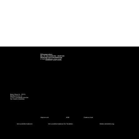
Öffnungszeiten:
Mo.- Fr. von 10.00 Uhr - 18.00 Uhr
Samstags nach Vereinbarung
e-mail:
info@body-shop-xl.de
Body Shop XL - FEYO
Beethovenstr. 11
37327 Leinefelde-Worbis
Tel.: 03605 2569996
Impressum
AGB
Datenschutz
Versandinformationen
Versandinformationen für Textielien
Widerrufsbelehrung