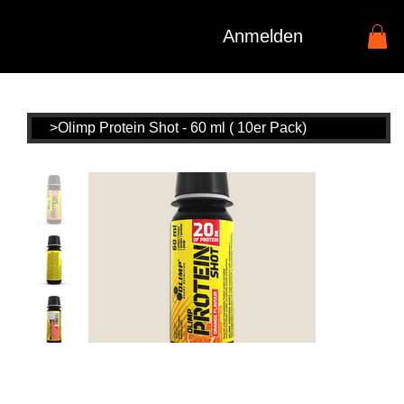
Anmelden
>
Olimp Protein Shot - 60 ml ( 10er Pack)