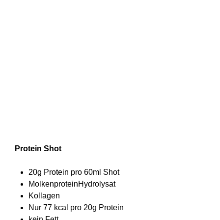
Olimp Protein Shot - 60 ml (
10er Pack)
Preis
25,00 €
41,66 €
41,66 €/ 1l
pro
inkl. MwSt.
|
Versand
1
Liter
Protein Shot
20g Protein pro 60ml Shot
MolkenproteinHydrolysat
Kollagen
Nur 77 kcal pro 20g Protein
kein Fett