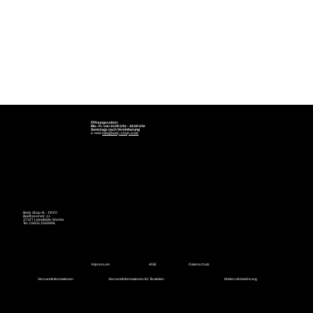
Öffnungszeiten:
Mo.- Fr. von 10.00 Uhr - 18.00 Uhr
Samstags nach Vereinbarung
e-mail:
info@body-shop-xl.de
Body Shop XL - FEYO
Beethovenstr. 11
37327 Leinefelde-Worbis
Tel.: 03605 2569996
Impressum
AGB
Datenschutz
Versandinformationen
Versandinformationen für Textielien
Widerrufsbelehrung