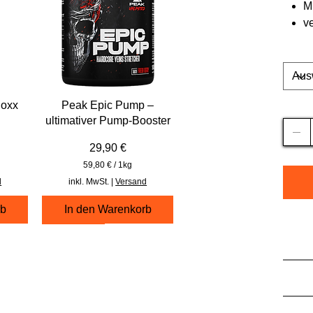
M
v
Gesch
Noxx
Peak Epic Pump –
Anzah
ultimativer Pump-Booster
Preis
29,90 €
59,80 €
/
1kg
5
d
inkl. MwSt.
|
Versand
9
,
rb
In den Warenkorb
8
0
480g
120 ml
90 Kapseln
Kraft + Masse
Besch
€
p
r
Verze
o
1
K
i
Hinwei