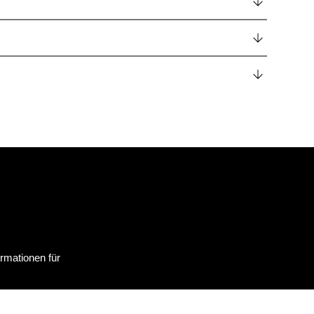
erte & Zutaten
ller
rmationen für