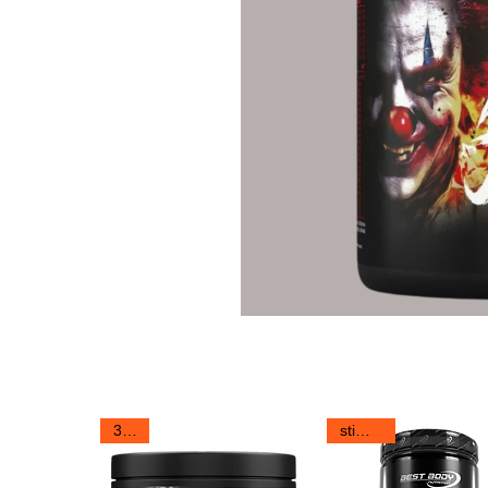
Ähnliche Produkte
300g
stim free