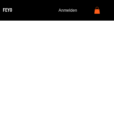
FEYO
Anmelden
eak - No
okes Pre
Workout