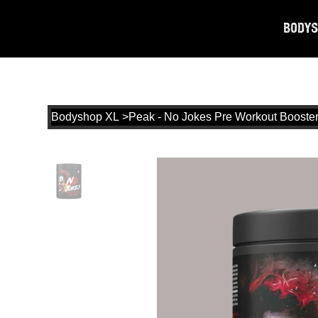
Bodys
Bodyshop XL
>
Peak - No Jokes Pre Workout Booste