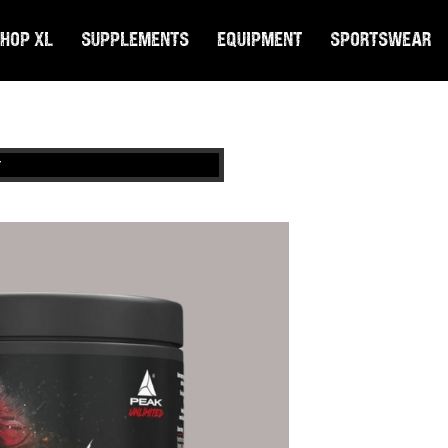
hop XL
Supplements
Equipment
Sportswear
r
P
J