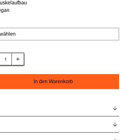
uskelaufbau
egan
macksrichtung
l
In den Warenkorb
reibung
hrempfehlung
se / Allergene