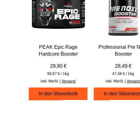
PEAK Epic Rage
Professional Pre 
Hardcore Booster
Booster
Preis
Preis
29,90 €
28,49 €
99,67 €
/
1kg
47,48 €
/
1kg
9
4
inkl. MwSt.
|
Versand
inkl. MwSt.
|
Versan
9
7
,
,
In den Warenkorb
In den Warenko
6
4
7
8
420g
300g
60 ml
150 Tabletten
198 g
60 ml
€
€
p
p
r
r
o
o
1
1
K
K
i
i