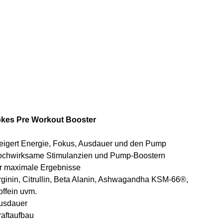
Booster
Artikelnummer:
elnummer:
P6161
P6161
€
€/ 1kg
MwSt.
|
Versand
m
kes Pre Workout Booster
teigert Energie, Fokus, Ausdauer und den Pump
ochwirksame Stimulanzien und Pump-Boostern
ür maximale Ergebnisse
rginin, Citrullin, Beta Alanin, Ashwagandha KSM-66®,
offein uvm.
usdauer
raftaufbau